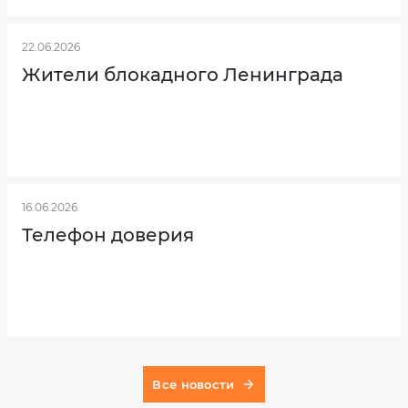
номер
телефона
22.06.2026
Жители блокадного Ленинграда
Выберите
услугу
16.06.2026
Выберите
Телефон доверия
дату
посещения
Выберите
время
посещения
Все новости