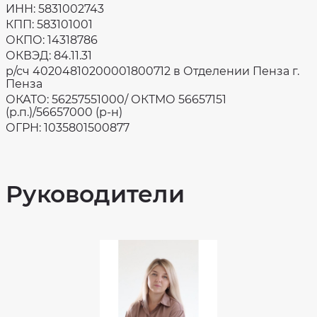
оценки
ИНН: 5831002743
качества
КПП: 583101001
на
сайте
ОКПО: 14318786
bus.gov.ru
ОКВЭД: 84.11.31
р/сч 40204810200001800712 в Отделении Пенза г.
Пенза
ОКАТО: 56257551000/ ОКТМО 56657151
(р.п.)/56657000 (р-н)
ОГРН: 1035801500877
Руководители