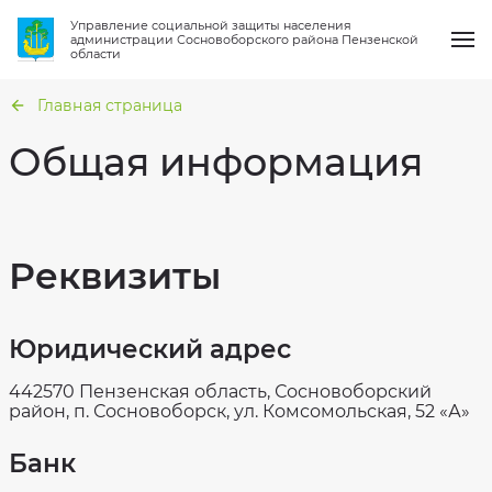
Управление социальной защиты населения
администрации Сосновоборского района Пензенской
области
Главная страница
Общая информация
О нас
Общая
информация
Реквизиты
Услуги
Структура
организации
Направления работы
Сведения
о
Гражданская
Юридический адрес
проверках
оборона
и
Новости
защита
Вакансии
442570 Пензенская область, Сосновоборский
от
чрезвычайных
район, п. Сосновоборск, ул. Комсомольская, 52 «А»
Статистика
ситуаций
Вопрос-ответ
Фотогалерея
Национальные
Банк
проекты
Результаты
Контакты
независимой