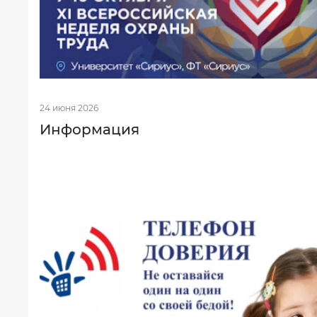
Фотогалерея
Результаты
независимой
оценки
качества
на
24 июня 2026
сайте
bus.gov.ru
Информация