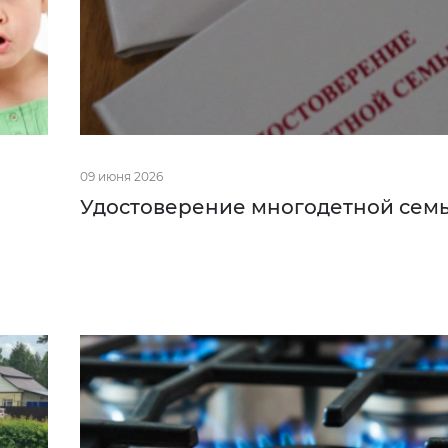
Как
вас
09 июня 2026
зовут?
Удостоверение многодетной сем
Электронная
почта
Ваш
номер
телефона