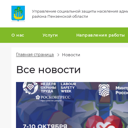
Управление социальной защиты населения адм
района Пензенской области
О нас
Услуги
Направления работы
Главная страница
Новости
Общая
Гражданская
информация
оборона
Все новости
и
Структура
защита
организации
от
чрезвычайных
Сведения
ситуаций
о
проверках
Национальные
проекты
Вакансии
Статистика